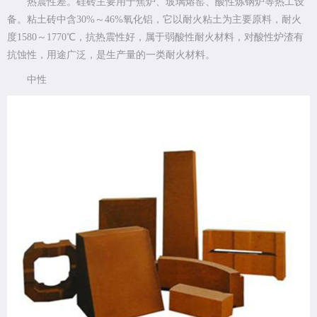
热震性差。硅砖主要用于焦炉、玻璃熔窑、酸性炼钢炉等热工设
备。粘土砖中含30%～46%氧化铝，它以耐火粘土为主要原料，耐火
度1580～1770℃，抗热震性好，属于弱酸性耐火材料，对酸性炉渣有
抗蚀性，用途广泛，是生产量的一类耐火材料。
中性