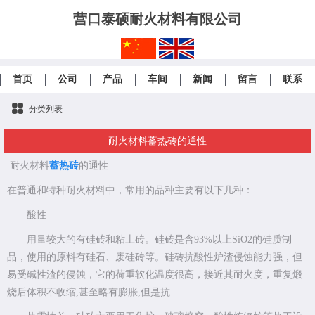
营口泰硕耐火材料有限公司
首页
公司
产品
车间
新闻
留言
联系
分类列表
耐火材料蓄热砖的通性
耐火材料
蓄热砖
的通性
在普通和特种耐火材料中，常用的品种主要有以下几种：
酸性
用量较大的有硅砖和粘土砖。硅砖是含93%以上SiO2的硅质制
品，使用的原料有硅石、废硅砖等。硅砖抗酸性炉渣侵蚀能力强，但
易受碱性渣的侵蚀，它的荷重软化温度很高，接近其耐火度，重复煅
烧后体积不收缩,甚至略有膨胀,但是抗