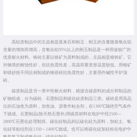
高铝质制品中的主晶相是莫来石和刚玉，刚玉的含量随着氧化铝
含量的增加而增高，含氧化铝95%以上的刚玉制品是一种用途较广的
优质耐火材料。铬砖主要以铬矿为原料制成的，主晶相是铬铁矿。它
对钢渣的耐蚀性好，但抗热震性差，高温荷重变形温度较低。用铬矿
和镁砂按不同比例制成的铬镁砖抗热震性好，主要用作碱性平炉顶
砖。
碳质制品是另一类中性耐火材料，根据含碳原料的成分和制品的
矿物组成，分为碳砖、石墨制品和碳化硅质制品三类。碳砖是用高品
位的石油焦为原料，加焦油、沥青作粘合剂，在1300℃隔绝空气条件
下烧成。石墨制品(除天然石墨外)用碳质材料在电炉中经2500～
2800℃石墨化处理制得。碳化硅制品则以碳化硅为原料，加粘土、氧
化硅等粘结剂在1350～1400℃烧成。也可以将碳化硅加硅粉在电炉中
氮气氛下制成氮化硅－碳化硅制品。