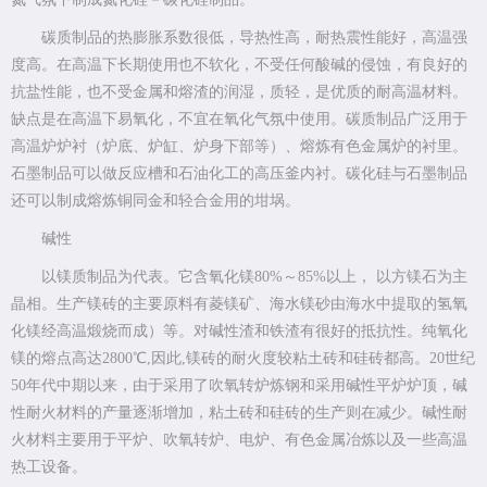
碳质制品的热膨胀系数很低，导热性高，耐热震性能好，高温强
度高。在高温下长期使用也不软化，不受任何酸碱的侵蚀，有良好的
抗盐性能，也不受金属和熔渣的润湿，质轻，是优质的耐高温材料。
缺点是在高温下易氧化，不宜在氧化气氛中使用。碳质制品广泛用于
高温炉炉衬（炉底、炉缸、炉身下部等）、熔炼有色金属炉的衬里。
石墨制品可以做反应槽和石油化工的高压釜内衬。碳化硅与石墨制品
还可以制成熔炼铜同金和轻合金用的坩埚。
碱性
以镁质制品为代表。它含氧化镁80%～85%以上， 以方镁石为主
晶相。生产镁砖的主要原料有菱镁矿、海水镁砂由海水中提取的氢氧
化镁经高温煅烧而成）等。对碱性渣和铁渣有很好的抵抗性。纯氧化
镁的熔点高达2800℃,因此,镁砖的耐火度较粘土砖和硅砖都高。20世纪
50年代中期以来，由于采用了吹氧转炉炼钢和采用碱性平炉炉顶，碱
性耐火材料的产量逐渐增加，粘土砖和硅砖的生产则在减少。碱性耐
火材料主要用于平炉、吹氧转炉、电炉、有色金属冶炼以及一些高温
热工设备。