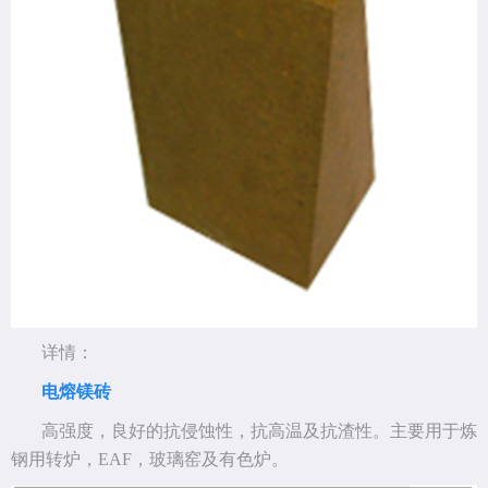
详情：
电熔镁砖
高强度，良好的抗侵蚀性，抗高温及抗渣性。主要用于炼
钢用转炉，EAF，玻璃窑及有色炉。