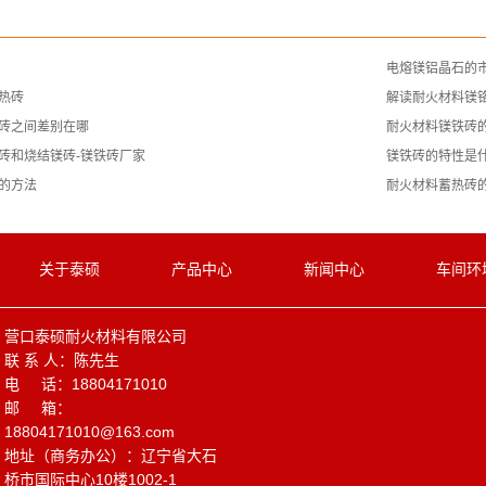
电熔镁铝晶石的
热砖
解读耐火材料镁
砖之间差别在哪
耐火材料镁铁砖
砖和烧结镁砖-镁铁砖厂家
镁铁砖的特性是
的方法
耐火材料蓄热砖
关于泰硕
产品中心
新闻中心
车间环
营口泰硕耐火材料有限公司
联 系 人：陈先生
电 话：18804171010
邮 箱：
18804171010@163.com
地址（商务办公）：辽宁省大石
桥市国际中心10楼1002-1