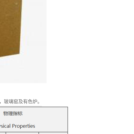
F，玻璃窑及有色炉。